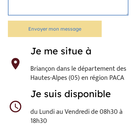
Envoyer mon message
Je me situe à
location_on
Briançon dans le département des
Hautes-Alpes (05) en région PACA
Je suis disponible
schedule
du Lundi au Vendredi de 08h30 à
18h30