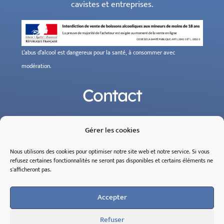
cavistes et entreprises.
L’abus d’alcool est dangereux pour la santé, à consommer avec
modération.
Contact
+33 6 13 99 56 84
phone
Gérer les cookies
Mail
Nous utilisons des cookies pour optimiser notre site web et notre service.
Si
vous
refusez
certaines
fonctionnalités
ne
seront
pas
disponibles
et
certains
éléments
ne
Horaires
s'
afficheront
pas
.
Lundi au Vendredi
de 08h30 à 18h30
Accepter
Localisation
Refuser