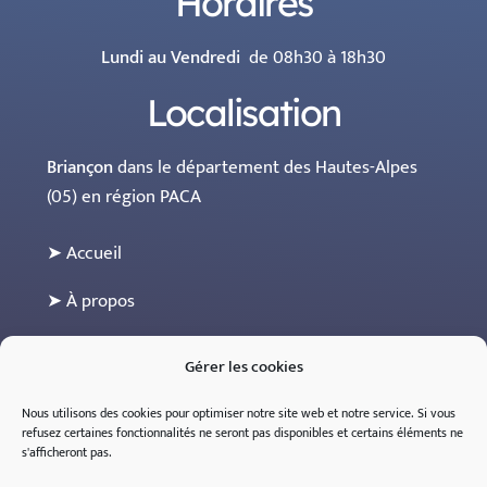
Horaires
Lundi au Vendredi
de 08h30 à 18h30
Localisation
Briançon
dans le département des Hautes-Alpes
(05) en région PACA
➤ Accueil
➤ À propos
➤ Les maisons partenaires
Gérer les cookies
➤ Contact
Nous utilisons des cookies pour optimiser notre site web et notre service.
Si
vous
refusez
certaines
fonctionnalités
ne
seront
pas
disponibles
et
certains
éléments
ne
➤ Espace professionnel (sur inscription)
s'
afficheront
pas
.