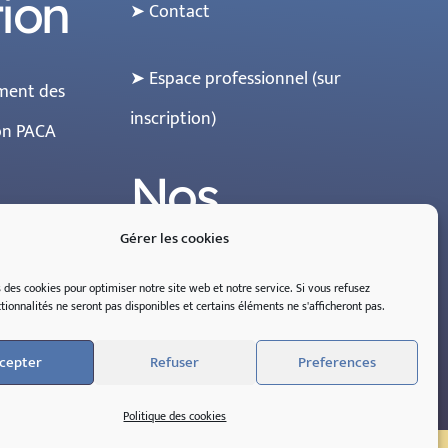
tion
➤ Contact
➤ Espace professionnel (sur
ment des
inscription)
ion PACA
Nos
réseaux
Gérer les cookies
s des cookies pour optimiser notre site web et notre service.
Si
vous
refusez
tionnalités
ne
seront
pas
disponibles
et
certains
éléments
ne
s'
afficheront
pas
.
cepter
Refuser
Preferences
Politique des cookies