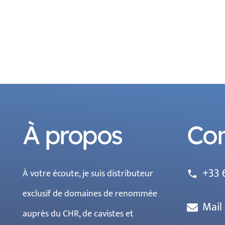
À propos
Con
+33 
À votre écoute, je suis distributeur
phone
exclusif de domaines de renommée
Mail
auprès du CHR, de cavistes et