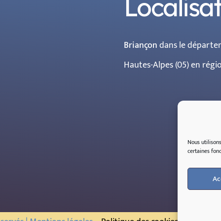
Localisa
Briançon
dans le départe
Hautes-Alpes (05) en rég
Nous utilison
certaines
fonc
Ac