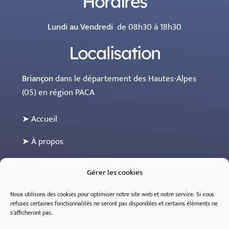
Horaires
Lundi au Vendredi
de 08h30 à 18h30
Localisation
Briançon
dans le département des Hautes-Alpes
(05) en région PACA
➤ Accueil
➤ À propos
➤ Les maisons partenaires
Gérer les cookies
➤ Contact
Nous utilisons des cookies pour optimiser notre site web et notre service.
Si
vous
refusez
certaines
fonctionnalités
ne
seront
pas
disponibles
et
certains
éléments
ne
➤ Espace professionnel (sur inscription)
s'
afficheront
pas
.