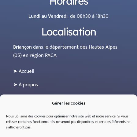
Horaires
Lundi au Vendredi
de 08h30 à 18h30
Localisation
Briançon
dans le département des Hautes-Alpes
(05) en région PACA
➤ Accueil
➤ À propos
➤ Les maisons partenaires
Gérer les cookies
➤ Contact
Nous utilisons des cookies pour optimiser notre site web et notre service.
Si
vous
refusez
certaines
fonctionnalités
ne
seront
pas
disponibles
et
certains
éléments
ne
➤ Espace professionnel (sur inscription)
s'
afficheront
pas
.