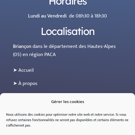
Horaires
Lundi au Vendredi
de 08h30 à 18h30
Localisation
Briançon
dans le département des Hautes-Alpes
(05) en région PACA
➤ Accueil
➤ À propos
➤ Les maisons partenaires
Gérer les cookies
➤ Contact
Nous utilisons des cookies pour optimiser notre site web et notre service.
Si
vous
refusez
certaines
fonctionnalités
ne
seront
pas
disponibles
et
certains
éléments
ne
➤ Espace professionnel (sur inscription)
s'
afficheront
pas
.