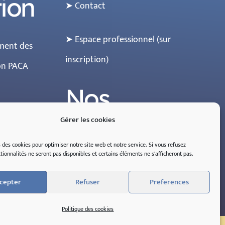
tion
➤ Contact
➤ Espace professionnel (sur
ment des
inscription)
ion PACA
Nos
réseaux
Gérer les cookies
s des cookies pour optimiser notre site web et notre service.
Si
vous
refusez
tionnalités
ne
seront
pas
disponibles
et
certains
éléments
ne
s'
afficheront
pas
.
cepter
Refuser
Preferences
Politique des cookies