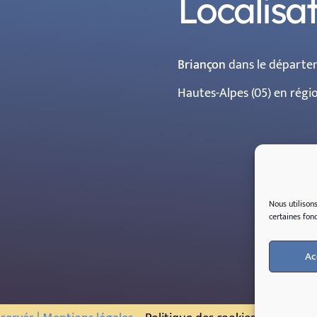
Localisa
Briançon
dans le départe
Hautes-Alpes (05) en rég
Nous utilison
certaines
fonc
Ac