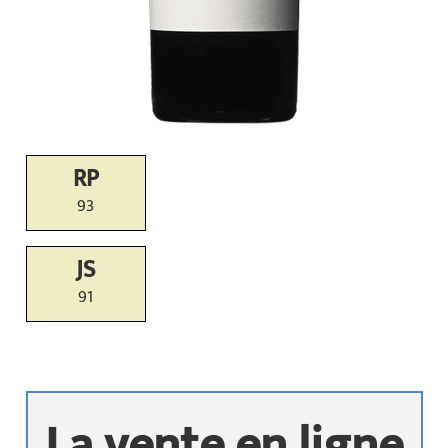
RP
93
JS
91
La vente en ligne