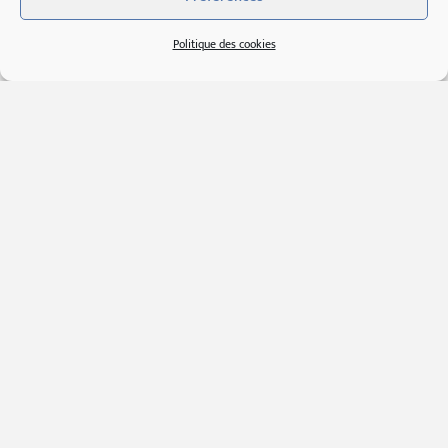
Politique des cookies
Caractéristiques
Couleurs:
Altitude:
Rouge
1 100 m