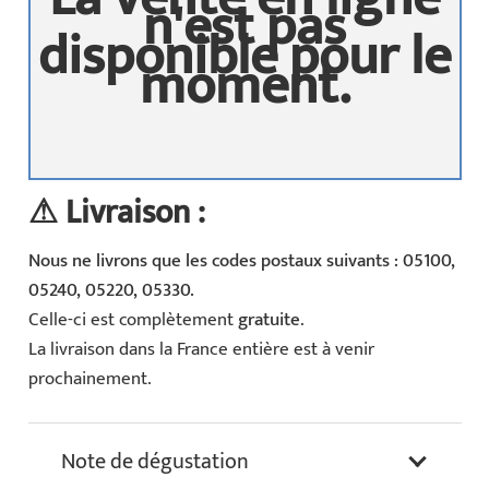
n'est pas
disponible pour le
moment.
⚠ Livraison :
Nous ne livrons que les codes postaux suivants : 05100,
05240, 05220, 05330.
Celle-ci est complètement
gratuite
.
La livraison dans la France entière est à venir
prochainement.
Note de dégustation